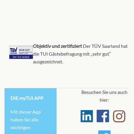
Balcony Suite-[P]
Diamond Deck
Suite
Objektiv und zertifiziert
Der TÜV Saarland hat
die TUI Gästebefragung mit „sehr gut“
Auf Anfrage
ausgezeichnet.
KABINE
AUSWÄHLEN
ANFRAGEN
Besuchen Sie uns auch
DIE myTUI APP
hier:
Royal Balcony Suite-[RA]
Diamond Deck
Mit dieser App
haben Sie alle
Suite
wichtigen