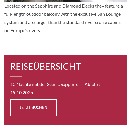
KABINE
Located on the Sapphire and Diamond Decks they feature a
AUSWÄHLEN
ANFRAGEN
full-length outdoor balcony with the exclusive Sun Lounge
system and are larger than the standard river cruise cabins
on Europe’s rivers.
Single Balcony Suite-[BS]
Sapphire Deck
Suite
REISEÜBERSICHT
Auf Anfrage
KABINE
10 Nächte mit der Scenic Sapphire -
- Abfahrt
AUSWÄHLEN
ANFRAGEN
19.10.2026
JETZT BUCHEN
Balcony Suite-[C]
Diamond Deck