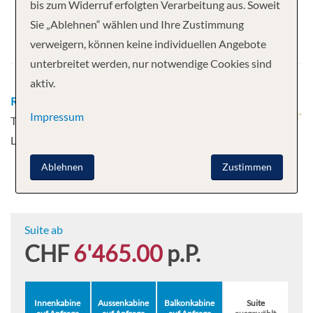
bis zum Widerruf erfolgten Verarbeitung aus. Soweit
Abfahrt
Sie „Ablehnen“ wählen und Ihre Zustimmung
verweigern, können keine individuellen Angebote
19.10.2026
unterbreitet werden, nur notwendige Cookies sind
aktiv.
Route
Lyon - Lyon - Tournus - Chalon-Sur-Saone -
Impressum
Tain L’Hermitage - Avignon - Avignon - Arles - Viviers -
Lyon
Mehr
Ablehnen
Zustimmen
Suite ab
CHF
6'465.00
p.P.
Innenkabine
Aussenkabine
Balkonkabine
Suite