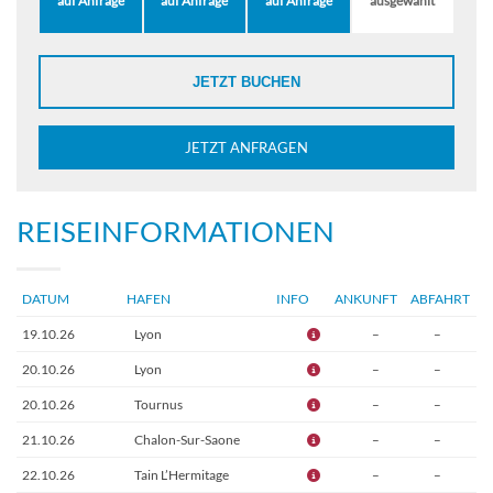
auf Anfrage
auf Anfrage
auf Anfrage
ausgewählt
JETZT BUCHEN
JETZT ANFRAGEN
REISEINFORMATIONEN
DATUM
HAFEN
INFO
ANKUNFT
ABFAHRT
19.10.26
Lyon
–
–
20.10.26
Lyon
–
–
20.10.26
Tournus
–
–
21.10.26
Chalon-Sur-Saone
–
–
22.10.26
Tain L’Hermitage
–
–