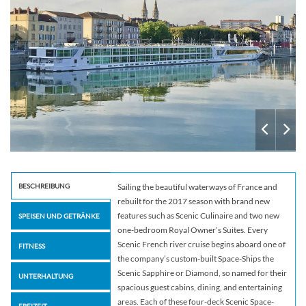
BESCHREIBUNG
Sailing the beautiful waterways of France and
rebuilt for the 2017 season with brand new
features such as Scenic Culinaire and two new
SPEISEN UND GETRÄNKE
one-bedroom Royal Owner’s Suites. Every
Scenic French river cruise begins aboard one of
FITNESS
the company’s custom-built Space-Ships the
Scenic Sapphire or Diamond, so named for their
UNTERHALTUNG
spacious guest cabins, dining, and entertaining
areas. Each of these four-deck Scenic Space-