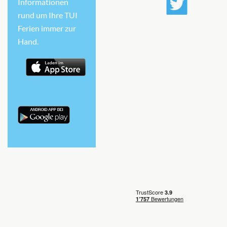
Informationen
Auf Anfrage
rund um Ihre TUI
Ferien immer zur
KABINE
AUSWÄHLEN
ANFRAGEN
Hand.
Junior Balcony Suite-[RJ]
Diamond Deck
Suite
Auf Anfrage
KABINE
AUSWÄHLEN
ANFRAGEN
Royal Owner’s Suite-[RO]