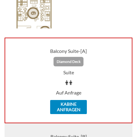
aboard Scenic Sapphire and Diamond promises
the journey of a lifetime. The vessels will cruise a
selection of French rivers in 2017, including the
Seine, Rhône and Garonne, transporting guests
in complete comfort and elegance on these
enchanting waterways.
Balcony Suite-[A]
Diamond Deck
Suite
Auf Anfrage
KABINE
ANFRAGEN
Balcony Suite-[B]