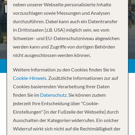
neben unserer Webseite personalisierte Inhalte
FRANCE – LYON TO LYON
vorzuschlagen sowie Messungen und Analysen
durchzuführen. Dabei kann auch ein Datentransfer
in Drittstaaten [z.B. USA] möglich sein, wo vom
Schweizer- und EU-Datenschutzniveau abgewichen
ZURÜCK
werden kann und Zugriffe von dortigen Behörden
nicht ausgeschlossen werden können.
Weitere Information zu den Cookies finden Sie im
Cookie-Hinweis.
Zusätzliche Informationen zur auf
Cookies basierenden Verarbeitung Ihrer Daten
finden Sie im
Datenschutz.
Sie können zudem
jederzeit Ihre Entscheidung über "Cookie-
Einstellungen" [in der Fußzeile der Webseite] durch
Ihre Kreuzfahrt
Ausschalten der Kategorien widerrufen. Ein solcher
Widerruf wirkt sich nicht auf die Rechtmäßigkeit der
10 Nächte
Scenic Sapphire