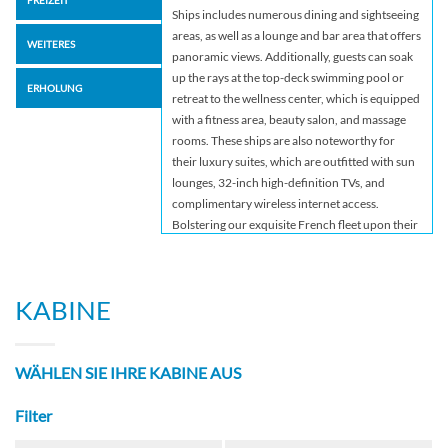
FREIZEIT
Ships includes numerous dining and sightseeing
areas, as well as a lounge and bar area that offers
WEITERES
panoramic views. Additionally, guests can soak
up the rays at the top-deck swimming pool or
ERHOLUNG
retreat to the wellness center, which is equipped
with a fitness area, beauty salon, and massage
rooms. These ships are also noteworthy for
their luxury suites, which are outfitted with sun
lounges, 32-inch high-definition TVs, and
complimentary wireless internet access.
Bolstering our exquisite French fleet upon their
re-launch, Scenic Sapphire and Diamond will be
completely rebuilt to reflect the same level of
luxury offered by our newest Scenic Space-
KABINE
Ships. We’ve considered everything when
redesigning these much-loved vessels, seeking
out the very finest materials and most
WÄHLEN SIE IHRE KABINE AUS
innovative technologies to ensure these Space-
Ships afford the very best travel experience on
Filter
the majestic waterways of France. One of the
main highlights of these updated vessels