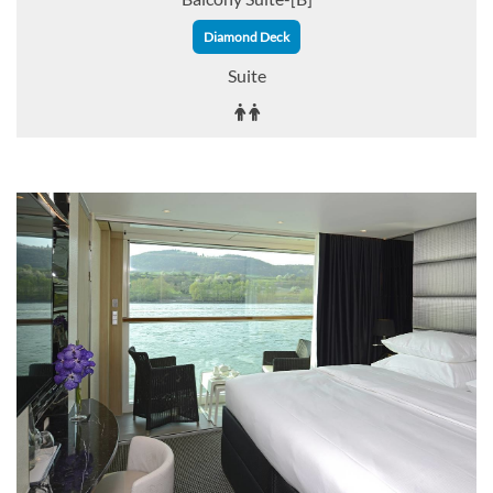
Diamond Deck
Suite
Auf Anfrage
KABINE
AUSWÄHLEN
ANFRAGEN
Junior Balcony Suite-[BJ]
Sapphire Deck
Suite
Auf Anfrage