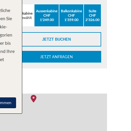
liche
Aussenkabine
Balkonkabine
Suite
Innenkabine
CHF
CHF
CHF
ausgewählt
en Sie
1'249.00
1'359.00
2'326.00
kie-
egorien
JETZT BUCHEN
er bis
und Ihre
JETZT ANFRAGEN
et
immen