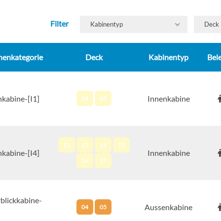
Filter
Kabinentyp
Deck
nenkategorie
Deck
Kabinentyp
Bel
nkabine-[I1]
Innenkabine
04
05
11
12
14
15
nkabine-[I4]
Innenkabine
16
17
blickkabine-
Aussenkabine
04
05