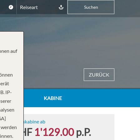
Reiseart
Suchen
onen auf
können
ZURÜCK
Gerät
B. IP-
KABINE
nserer
nalysen
SA]
Innenkabine ab
n werden
CHF
1'129.00
p.P.
önnen.