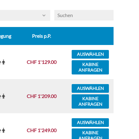
Fitnessstudio, ein Beautysalon, Sauna, Hamam, ein
Thalassotherapie-Schwimmbad, 16
Behandlungsräume sowie Schnee-, Salz- und
Entspannungsräume. Der Mehrzwecksportplatz
egung
Preis p.P.
befindet sich auf Deck 18, während dessen die vier
Pools verteilt sind. Im Aqua-Park können sich
AUSWÄHLEN
Kinder austoben. Das Museum CoDe ist dem
CHF 1'129.00
italienischen Design gewidmet und das Erste seiner
KABINE
ANFRAGEN
Art. Das Theater, die Disco, das Casino und der
Bereich für Videospiele darf natürlich auch nicht
AUSWÄHLEN
fehlen.
CHF 1'209.00
KABINE
ANFRAGEN
AUSWÄHLEN
CHF 1'249.00
KABINE
ANFRAGEN