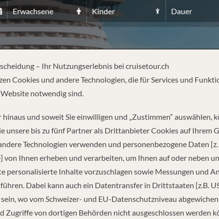
Erwachsene
Kinder
Dauer
VECCHIA (ROM)
tscheidung – Ihr Nutzungserlebnis bei cruisetour.ch
zen Cookies und andere Technologien, die für Services und Funkti
 Website notwendig sind.
 hinaus und soweit Sie einwilligen und „Zustimmen“ auswählen, 
e unsere bis zu fünf Partner als Drittanbieter Cookies auf Ihrem 
 andere Technologien verwenden und personenbezogene Daten [z. 
REISEINFORMATIONEN
] von Ihnen erheben und verarbeiten, um Ihnen auf oder neben u
e personalisierte Inhalte vorzuschlagen sowie Messungen und A
führen. Dabei kann auch ein Datentransfer in Drittstaaten [z.B. U
Abfahrt
 sein, wo vom Schweizer- und EU-Datenschutzniveau abgewiche
d Zugriffe von dortigen Behörden nicht ausgeschlossen werden k
04.09.2026