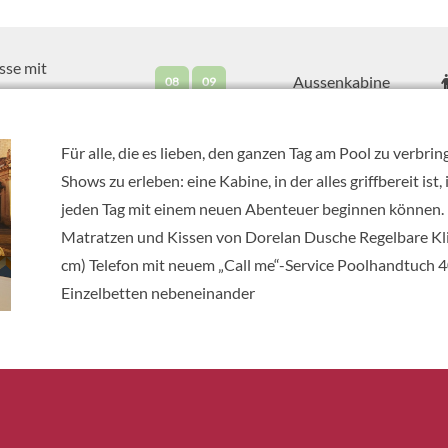
sse mit
Aussenkabine
08
09
blick-[T1]
Für alle, die es lieben, den ganzen Tag am Pool zu verbri
sse mit
Shows zu erleben: eine Kabine, in der alles griffbereit is
Aussenkabine
09
blick-[T2]
jeden Tag mit einem neuen Abenteuer beginnen können. De
Matratzen und Kissen von Dorelan Dusche Regelbare Kli
cm) Telefon mit neuem „Call me“-Service Poolhandtuch 4
onkabine-
Einzelbetten nebeneinander
Balkonkabine
05
onkabine-
09
10
11
12
Balkonkabine
14
15
16
17