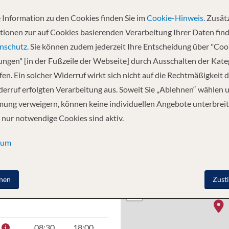
 Information zu den Cookies finden Sie im
Cookie-Hinweis.
Zusätz
tionen zur auf Cookies basierenden Verarbeitung Ihrer Daten find
arseille, Frankreich - Barcelona, Spanien - Ibiza (Spanien)
nschutz.
Sie können zudem jederzeit Ihre Entscheidung über "Coo
lungen" [in der Fußzeile der Webseite] durch Ausschalten der Kat
en. Ein solcher Widerruf wirkt sich nicht auf die Rechtmäßigkeit d
erruf erfolgten Verarbeitung aus. Soweit Sie „Ablehnen“ wählen 
ung verweigern, können keine individuellen Angebote unterbreit
 nur notwendige Cookies sind aktiv.
sum
O
ANKUNFT
ABFAHRT
+
nen
Zust
−
–
19:00
08:30
18:00