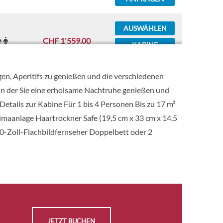
AUSWÄHLEN
CHF 1'559.00
KABINE
ANFRAGEN
ngen, Aperitifs zu genießen und die verschiedenen
AUSWÄHLEN
t, in der Sie eine erholsame Nachtruhe genießen und
CHF 1'639.00
KABINE
tails zur Kabine Für 1 bis 4 Personen Bis zu 17 m²
ANFRAGEN
maanlage Haartrockner Safe (19,5 cm x 33 cm x 14,5
0-Zoll-Flachbildfernseher Doppelbett oder 2
AUSWÄHLEN
CHF 1'359.00
KABINE
ANFRAGEN
AUSWÄHLEN
CHF 1'479.00
KABINE
ANFRAGEN
JETZT BUCHEN