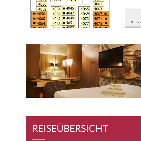
Terra
Meer
Terra
Meer
Balk
[B1]
Balk
REISEÜBERSICHT
[B4]