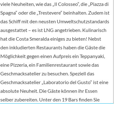
viele Neuheiten, wie das „Il Colosseo“, die „Piazza di
Spagna“ oder die „Trestevere“ beinhalten. Zudem ist
das Schiff mit den neusten Umweltschutzstandards
ausgestattet – es ist LNG angetrieben. Kulinarisch
hat die Costa Smeralda einiges zu bieten! Nebst
den inkludierten Restaurants haben die Gäste die
Möglichkeit gegen einen Aufpreis ein Teppanyaki,
eine Pizzeria, ein Familienrestaurant sowie das
Geschmacksatelier zu besuchen. Speziell das
Geschmacksatelier „Laboratorio del Gusto“ ist eine
absolute Neuheit. Die Gäste können ihr Essen
selber zubereiten. Unter den 19 Bars finden Sie
unter anderem ein Nutella-Café, eine Sportbar, eine
Campari Bar, eine Aperol-Spritz Bar und vieles
mehr. Für Entspannung und Wellness ist im
Wellness-Center gesorgt. Es erwarten Sie ein