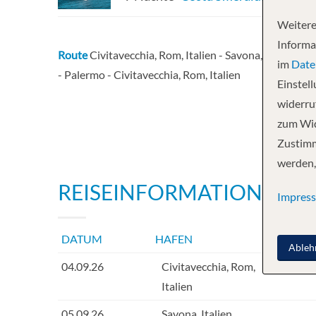
Weitere
Informa
Route
Civitavecchia, Rom, Italien - Savona, Italien - M
im
Date
- Palermo - Civitavecchia, Rom, Italien
Einstel
widerruf
zum Wid
Zustimm
werden,
REISEINFORMATIONEN
Impres
DATUM
HAFEN
INF
Ableh
04.09.26
Civitavecchia, Rom,
Italien
05.09.26
Savona, Italien