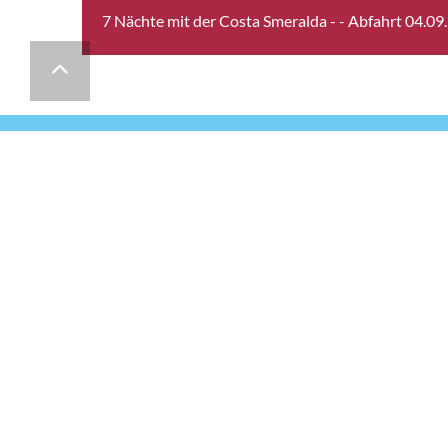
7 Nächte mit der Costa Smeralda -
- Abfahrt 04.09
Suite
[S]
Grand
Balk
SSL-Verschlüsselung
Wir übertragen
alle Daten mit der sicheren SSL-
Verschlüsselung.
DIE myTUI APP